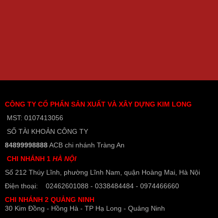
CÔNG TY CỔ PHẨN SẢN XUẤT VÀ XÂY DỰNG KIM LONG
MST: 0107413056
SỐ TÀI KHOẢN CÔNG TY
84899998888
ACB chi nhánh Tràng An
CHI NHÁNH 1
HÀ NỘI
Số 212 Thúy Lĩnh, phường Lĩnh Nam, quận Hoàng Mai, Hà Nội
Điện thoại: 02462601088 - 0338484484 - 0974466660
CHI NHÁNH 2 QUẢNG NINH
30 Kim Đồng - Hồng Hà - TP Hạ Long - Quảng Ninh