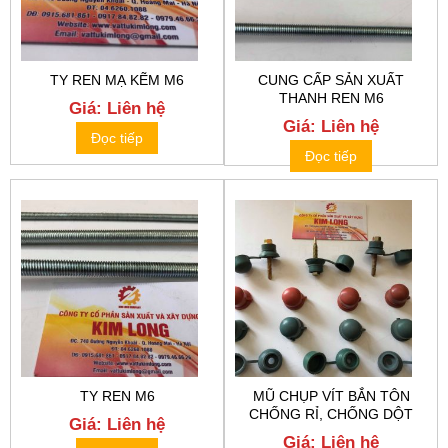
TY REN MẠ KẼM M6
CUNG CẤP SẢN XUẤT
THANH REN M6
Giá: Liên hệ
Giá: Liên hệ
Đọc tiếp
Đọc tiếp
TY REN M6
MŨ CHỤP VÍT BẮN TÔN
CHỐNG RỈ, CHỐNG DỘT
Giá: Liên hệ
Giá: Liên hệ