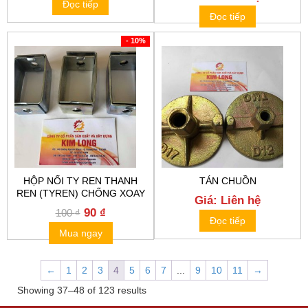
Đọc tiếp
Đọc tiếp
- 10%
HỘP NỐI TY REN THANH
TÁN CHUỒN
REN (TYREN) CHỐNG XOAY
Giá: Liên hệ
Original
Current
90
₫
100
₫
Đọc tiếp
price
price
Mua ngay
was:
is:
100 ₫.
90 ₫.
←
1
2
3
4
5
6
7
...
9
10
11
→
Showing 37–48 of 123 results