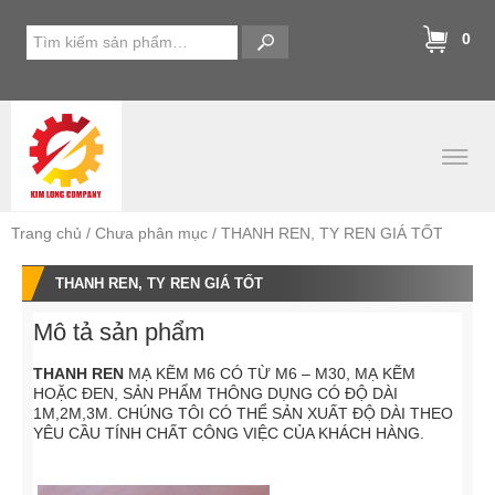
0
Trang chủ
Chưa phân mục
THANH REN, TY REN GIÁ TỐT
THANH REN, TY REN GIÁ TỐT
Mô tả sản phẩm
THANH REN
MẠ KẼM M6 CÓ TỪ M6 – M30, MẠ KẼM
HOẶC ĐEN, SẢN PHẨM THÔNG DỤNG CÓ ĐỘ DÀI
1M,2M,3M. CHÚNG TÔI CÓ THỂ SẢN XUẤT ĐỘ DÀI THEO
YÊU CẦU TÍNH CHẤT CÔNG VIỆC CỦA KHÁCH HÀNG.