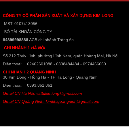
CÔNG TY CỔ PHẨN SẢN XUẤT VÀ XÂY DỰNG KIM LONG
MST: 0107413056
SỐ TÀI KHOẢN CÔNG TY
84899998888
ACB chi nhánh Tràng An
CHI NHÁNH 1
HÀ NỘI
Số 212 Thúy Lĩnh, phường Lĩnh Nam, quận Hoàng Mai, Hà Nội
Điện thoại: 02462601088 - 0338484484 - 0974466660
CHI NHÁNH 2 QUẢNG NINH
30 Kim Đồng - Hồng Hà - TP Hạ Long - Quảng Ninh
Điện thoại: 0393.861.861
Gmail CN Hà Nội: vattukimlong@gmail.com
Gmail CN Quảng Ninh: kimkhiquangninh@gmail.com