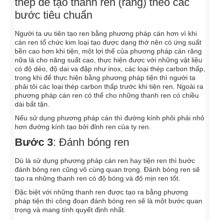
thép để tạo thành ren (răng) theo các
bước tiêu chuẩn
Người ta ưu tiên tạo ren bằng phương pháp cán hơn vì khi
cán ren tổ chức kim loại tạo được dạng thớ nên có ứng suất
bền cao hơn khi tiện, một lợi thế của phương pháp cán răng
nữa là cho năng suất cao, thực hiện được với những vật liệu
có độ dẻo, độ dai va đập như inox, các loại thép carbon thấp,
trong khi để thực hiện bằng phương pháp tiện thì người ta
phải tôi các loại thép carbon thấp trước khi tiện ren. Ngoài ra
phương pháp cán ren có thể cho những thanh ren có chiều
dài bất tận.
Nếu sử dụng phương pháp cán thì đường kính phôi phải nhỏ
hơn đường kính tạo bởi đỉnh ren của ty ren.
Bước 3
: Đánh bóng ren
Dù là sử dụng phương pháp cán ren hay tiện ren thì bước
đánh bóng ren cũng vô cùng quan trọng. Đánh bóng ren sẽ
tạo ra những thanh ren có độ bóng và độ mịn ren tốt.
Đặc biệt với những thanh ren được tạo ra bằng phương
pháp tiện thì công đoạn đánh bóng ren sẽ là một bước quan
trọng và mang tính quyết định nhất.