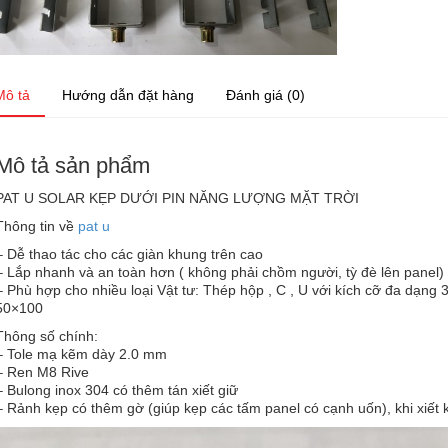
Mô tả
Hướng dẫn đặt hàng
Đánh giá (0)
Mô tả sản phẩm
PAT U SOLAR KẸP DƯỚI PIN NĂNG LƯỢNG MẶT TRỜI
Thông tin về
pat u
– Dễ thao tác cho các giàn khung trên cao
– Lắp nhanh và an toàn hơn ( không phải chồm người, tỳ đè lên panel)
– Phù hợp cho nhiều loại Vật tư: Thép hộp , C , U với kích cỡ đa dạng
50×100
Thông số chính:
– Tole mạ kẽm dày 2.0 mm
– Ren M8 Rive
– Bulong inox 304 có thêm tán xiết giữ
– Rảnh kẹp có thêm gờ (giúp kẹp các tấm panel có cạnh uốn), khi xiết