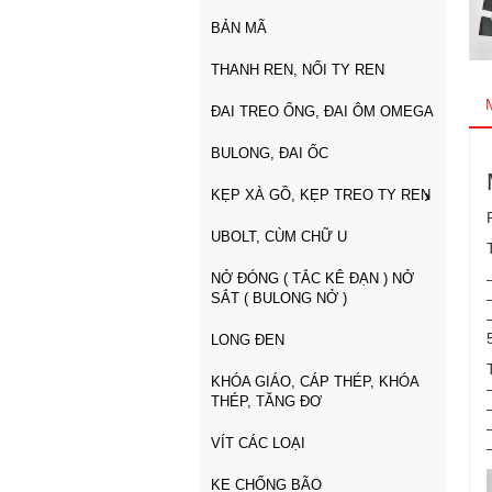
BẢN MÃ
THANH REN, NỐI TY REN
ĐAI TREO ỐNG, ĐAI ÔM OMEGA
BULONG, ĐAI ỐC
KẸP XÀ GỒ, KẸP TREO TY REN
UBOLT, CÙM CHỮ U
NỞ ĐÓNG ( TẮC KÊ ĐẠN ) NỞ
SẮT ( BULONG NỞ )
LONG ĐEN
KHÓA GIÁO, CÁP THÉP, KHÓA
THÉP, TĂNG ĐƠ
VÍT CÁC LOẠI
KE CHỐNG BÃO