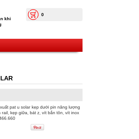
0
n khi
g
OLAR
xuất pat u solar kẹp dưới pin năng lượng
 rail, kẹp giữa, bát z, vít bắn tôn, vít inox
.466.660