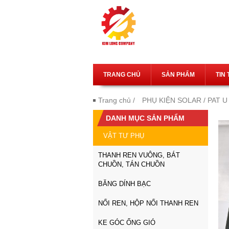
TRANG CHỦ
SẢN PHẨM
TIN
Trang chủ
/
PHỤ KIỆN SOLAR
/ PAT 
DANH MỤC SẢN PHẨM
VẬT TƯ PHỤ
THANH REN VUÔNG, BÁT
CHUỒN, TÁN CHUỒN
BĂNG DÍNH BẠC
NỐI REN, HỘP NỐI THANH REN
KE GÓC ỐNG GIÓ