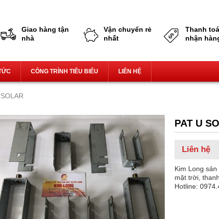
Giao hàng tận nhà,miễn phí vận chuyển
Giao hàng tận
Vận chuyển rẻ
Thanh toá
nhà
nhất
nhận hàn
 TỨC
CÔNG TRÌNH TIÊU BIỂU
LIÊN HỆ
U SOLAR
PAT U S
Liên hệ
Kim Long sản 
mặt trời, thanh
Hotline: 0974