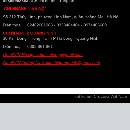
84899998888
ACB chi nhánh Tràng An
CHI NHÁNH 1
HÀ NỘI
Số 212 Thúy Lĩnh, phường Lĩnh Nam, quận Hoàng Mai, Hà Nội
Điện thoại: 02462601088 - 0338484484 - 0974466660
CHI NHÁNH 2 QUẢNG NINH
30 Kim Đồng - Hồng Hà - TP Hạ Long - Quảng Ninh
Điện thoại: 0393.861.861
Gmail CN Hà Nội: vattukimlong@gmail.com
Gmail CN Quảng Ninh: kimkhiquangninh@gmail.com
Thiết kế bởi
Creative Việt Nam