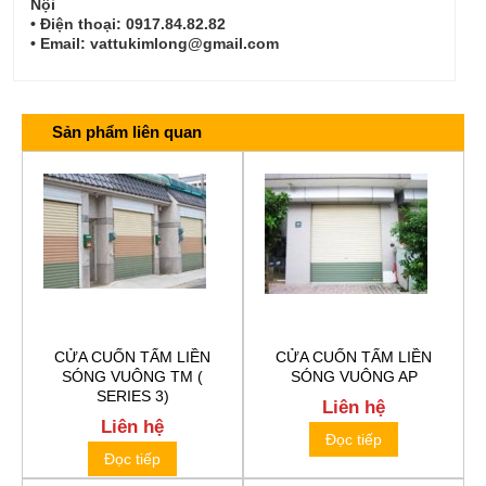
Nội
• Điện thoại: 0917.84.82.82
• Email: vattukimlong@gmail.com
Sản phẩm liên quan
CỬA CUỐN TẤM LIỀN
CỬA CUỐN TẤM LIỀN
SÓNG VUÔNG TM (
SÓNG VUÔNG AP
SERIES 3)
Liên hệ
Liên hệ
Đọc tiếp
Đọc tiếp