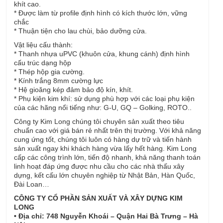
khít cao.
* Được làm từ profile định hình có kích thước lớn, vững
chắc
* Thuận tiện cho lau chùi, bảo dưỡng cửa.
Vật liệu cấu thành:
* Thanh nhựa uPVC (khuôn cửa, khung cánh) định hình
cấu trúc dạng hộp
* Thép hộp gia cường.
* Kính trắng 8mm cường lực
* Hệ gioăng kép đảm bảo độ kín, khít.
* Phụ kiện kim khí: sử dụng phù hợp với các loại phụ kiện
của các hãng nổi tiếng như: G-U, GQ – Golking, ROTO..
Công ty Kim Long chúng tôi chuyên sản xuất theo tiêu
chuẩn cao với giá bán rẻ nhất trên thị trường. Với khả năng
cung ứng tốt, chúng tôi luôn có hàng dự trữ và tiến hành
sản xuất ngay khi khách hàng vừa lấy hết hàng. Kim Long
cấp các công trình lớn, tiến độ nhanh, khả năng thanh toán
linh hoạt đáp ứng được nhu cầu cho các nhà thấu xây
dựng, kết cấu lớn chuyên nghiệp từ Nhật Bản, Hàn Quốc,
Đài Loan…
CÔNG TY CỔ PHẦN SẢN XUẤT VÀ XÂY DỰNG KIM
LONG
• Địa chỉ: 748 Nguyễn Khoái – Quận Hai Bà Trưng – Hà