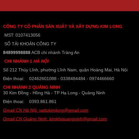
CÔNG TY CỔ PHẨN SẢN XUẤT VÀ XÂY DỰNG KIM LONG
MST: 0107413056
SỐ TÀI KHOẢN CÔNG TY
84899998888
ACB chi nhánh Tràng An
CHI NHÁNH 1
HÀ NỘI
Số 212 Thúy Lĩnh, phường Lĩnh Nam, quận Hoàng Mai, Hà Nội
Điện thoại: 02462601088 - 0338484484 - 0974466660
CHI NHÁNH 2 QUẢNG NINH
30 Kim Đồng - Hồng Hà - TP Hạ Long - Quảng Ninh
Điện thoại: 0393.861.861
Gmail CN Hà Nội: vattukimlong@gmail.com
Gmail CN Quảng Ninh: kimkhiquangninh@gmail.com