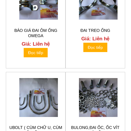
BÁO GIÁ ĐAI ÔM ỐNG
ĐAI TREO ỐNG
OMEGA
Giá: Liên hệ
Giá: Liên hệ
Đọc tiếp
Đọc tiếp
UBOLT ( CÙM CHỮ U, CÙM
BULONG,ĐAI ỐC, ỐC VÍT