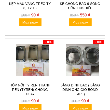
KẸP MÀU VÀNG TREO TY
KE CHỐNG BÃO 9 SÓNG
8, TY 10
CÔNG NGHIỆP
Original
Current
Original
Current
90
₫
550
₫
100
₫
850
₫
price
price
price
price
Mua ngay
Mua ngay
was:
is:
was:
is:
100 ₫.
90 ₫.
850 ₫.
550 ₫.
- 10%
- 10%
HỘP NỐI TY REN THANH
BĂNG DÍNH BẠC ( BĂNG
REN (TYREN) CHỐNG
DÍNH ỐNG GIÓ BOND
XOAY
TAPE)
Original
Current
Original
Current
90
₫
90
₫
100
₫
100
₫
price
price
price
price
Mua ngay
Mua ngay