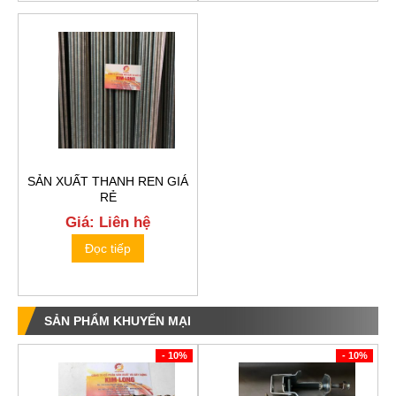
SẢN XUẤT THANH REN GIÁ
RẺ
Giá: Liên hệ
Đọc tiếp
SẢN PHẨM KHUYẾN MẠI
- 10%
- 10%