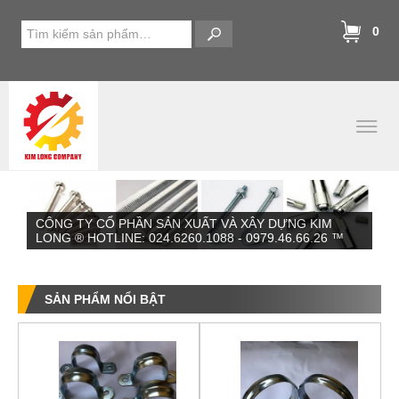
0
CÔNG TY CỔ PHẦN SẢN XUẤT VÀ XÂY DỰNG KIM
LONG ® HOTLINE: 024.6260.1088 - 0979.46.66.26 ™
SẢN PHẨM NỔI BẬT