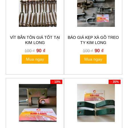
VÍT BẮN TÔN GIÁ TỐT TẠI
BÁO GIÁ KẸP XÀ GỒ TREO
KIM LONG
TY KIM LONG
Original
Current
Original
Current
90
₫
90
₫
100
₫
100
₫
price
price
price
price
Mua ngay
Mua ngay
was:
is:
was:
is:
100 ₫.
90 ₫.
100 ₫.
90 ₫.
- 10%
- 35%