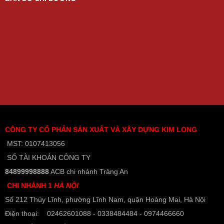
CÔNG TY CỔ PHẨN SẢN XUẤT VÀ XÂY DỰNG KIM LONG
MST: 0107413056
SỐ TÀI KHOẢN CÔNG TY
84899998888
ACB chi nhánh Tràng An
CHI NHÁNH 1
HÀ NỘI
Số 212 Thúy Lĩnh, phường Lĩnh Nam, quận Hoàng Mai, Hà Nội
Điện thoại: 02462601088 - 0338484484 - 0974466660