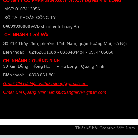
CÔNG TY CỔ PHẨN SẢN XUẤT VÀ XÂY DỰNG KIM LONG
MST: 0107413056
SỐ TÀI KHOẢN CÔNG TY
84899998888
ACB chi nhánh Tràng An
CHI NHÁNH 1
HÀ NỘI
Số 212 Thúy Lĩnh, phường Lĩnh Nam, quận Hoàng Mai, Hà Nội
Điện thoại: 02462601088 - 0338484484 - 0974466660
CHI NHÁNH 2 QUẢNG NINH
30 Kim Đồng - Hồng Hà - TP Hạ Long - Quảng Ninh
Điện thoại: 0393.861.861
Gmail CN Hà Nội: vattukimlong@gmail.com
Gmail CN Quảng Ninh: kimkhiquangninh@gmail.com
Thiết kế bởi
Creative Việt Nam