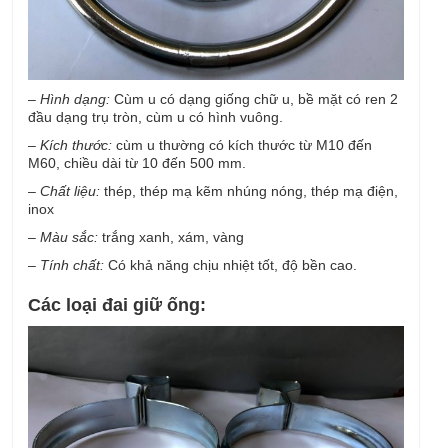
–
Hình dạng:
Cùm u có dạng giống chữ u, bề mặt có ren 2
đầu dạng trụ tròn, cùm u có hình vuông.
–
Kích thước:
cùm u thường có kích thước từ M10 đến
M60, chiều dài từ 10 đến 500 mm.
–
Chất liệu:
thép, thép mạ kẽm nhúng nóng, thép mạ điện,
inox
–
Màu sắc:
trắng xanh, xám, vàng
–
Tính chất:
Có khả năng chịu nhiệt tốt, độ bền cao.
Các loại đai giữ ống: