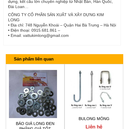
dựng, kết cấu lớn chuyên nghiệp từ Nhật Bản, Hàn Quốc,
Đài Loan…
CÔNG TY CỔ PHẦN SẢN XUẤT VÀ XÂY DỰNG KIM
LONG
• Địa chỉ: 748 Nguyễn Khoái – Quận Hai Bà Trưng – Hà Nội
• Điện thoại: 0915.681.861 –
• Email: vattukimlong@gmail.com
Sản phẩm liên quan
BULONG MÓNG
BÁO GIÁ LONG ĐEN
Liên hệ
PHẲNG GIÁ TỐT