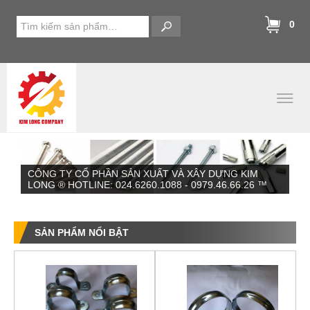
0
CÔNG TY CỔ PHẦN SẢN XUẤT VÀ XÂY DỰNG KIM
LONG ® HOTLINE: 024.6260.1088 - 0979.46.66.26 ™
SẢN PHẨM NỔI BẬT