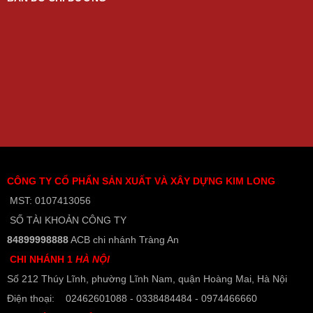
CÔNG TY CỔ PHẨN SẢN XUẤT VÀ XÂY DỰNG KIM LONG
MST: 0107413056
SỐ TÀI KHOẢN CÔNG TY
84899998888
ACB chi nhánh Tràng An
CHI NHÁNH 1
HÀ NỘI
Số 212 Thúy Lĩnh, phường Lĩnh Nam, quận Hoàng Mai, Hà Nội
Điện thoại: 02462601088 - 0338484484 - 0974466660