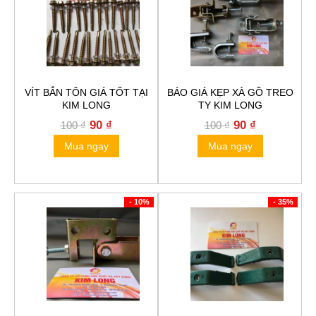
VÍT BẮN TÔN GIÁ TỐT TẠI
BÁO GIÁ KẸP XÀ GỒ TREO
KIM LONG
TY KIM LONG
Original
Current
Original
Current
90
₫
90
₫
100
₫
100
₫
price
price
price
price
Mua ngay
Mua ngay
was:
is:
was:
is:
100 ₫.
90 ₫.
100 ₫.
90 ₫.
- 10%
- 35%