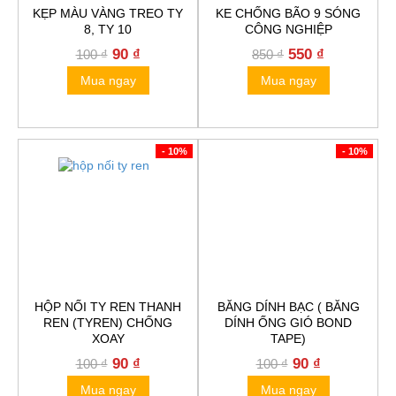
KẸP MÀU VÀNG TREO TY
KE CHỐNG BÃO 9 SÓNG
8, TY 10
CÔNG NGHIỆP
Original
Current
Original
Current
90
₫
550
₫
100
₫
850
₫
price
price
price
price
Mua ngay
Mua ngay
was:
is:
was:
is:
100 ₫.
90 ₫.
850 ₫.
550 ₫.
- 10%
- 10%
HỘP NỐI TY REN THANH
BĂNG DÍNH BẠC ( BĂNG
REN (TYREN) CHỐNG
DÍNH ỐNG GIÓ BOND
XOAY
TAPE)
Original
Current
Original
Current
90
₫
90
₫
100
₫
100
₫
price
price
price
price
Mua ngay
Mua ngay