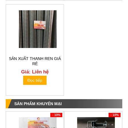
SẢN XUẤT THANH REN GIÁ
RẺ
Giá: Liên hệ
Đọc tiếp
SẢN PHẨM KHUYẾN MẠI
- 10%
- 10%