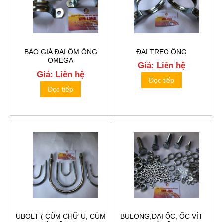
BÁO GIÁ ĐAI ÔM ỐNG
ĐAI TREO ỐNG
OMEGA
Giá: Liên hệ
Giá: Liên hệ
Đọc tiếp
Đọc tiếp
UBOLT ( CÙM CHỮ U, CÙM
BULONG,ĐAI ỐC, ỐC VÍT