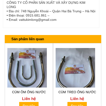
CÔNG TY CỔ PHẦN SẢN XUẤT VÀ XÂY DỰNG KIM
LONG
• Địa chỉ: 748 Nguyễn Khoái – Quận Hai Bà Trưng – Hà Nội
• Điện thoại: 0915.681.861 –
• Email: vattukimlong@gmail.com
Sản phẩm liên quan
CÙM ÔM ỐNG NƯỚC
CÙM TREO ỐNG NƯỚC
Liên hệ
Liên hệ
Đọc tiếp
Đọc tiếp