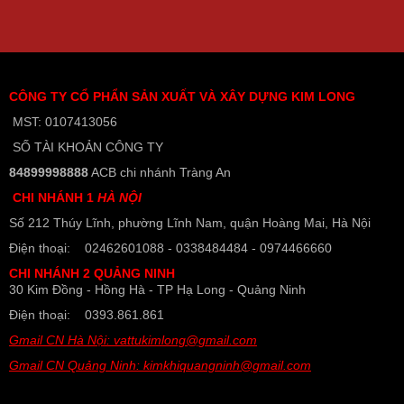
CÔNG TY CỔ PHẨN SẢN XUẤT VÀ XÂY DỰNG KIM LONG
MST: 0107413056
SỐ TÀI KHOẢN CÔNG TY
84899998888
ACB chi nhánh Tràng An
CHI NHÁNH 1
HÀ NỘI
Số 212 Thúy Lĩnh, phường Lĩnh Nam, quận Hoàng Mai, Hà Nội
Điện thoại: 02462601088 - 0338484484 - 0974466660
CHI NHÁNH 2 QUẢNG NINH
30 Kim Đồng - Hồng Hà - TP Hạ Long - Quảng Ninh
Điện thoại: 0393.861.861
Gmail CN Hà Nội: vattukimlong@gmail.com
Gmail CN Quảng Ninh: kimkhiquangninh@gmail.com