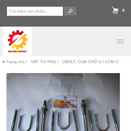
0
Trang chủ
/
VẬT TƯ PHỤ
/
UBOLT, CÙM CHỮ U
/ CÙM U