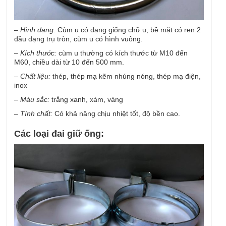
–
Hình dạng:
Cùm u có dạng giống chữ u, bề mặt có ren 2
đầu dạng trụ tròn, cùm u có hình vuông.
–
Kích thước:
cùm u thường có kích thước từ M10 đến
M60, chiều dài từ 10 đến 500 mm.
–
Chất liệu:
thép, thép mạ kẽm nhúng nóng, thép mạ điện,
inox
–
Màu sắc:
trắng xanh, xám, vàng
–
Tính chất:
Có khả năng chịu nhiệt tốt, độ bền cao.
Các loại đai giữ ống: