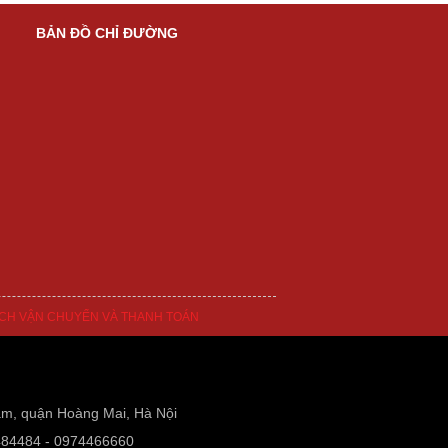
BẢN ĐỒ CHỈ ĐƯỜNG
CH VẬN CHUYỂN VÀ THANH TOÁN
am, quận Hoàng Mai, Hà Nội
484484 - 0974466660