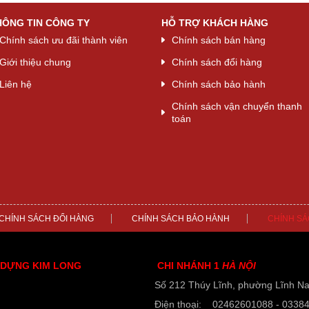
HÔNG TIN CÔNG TY
HỖ TRỢ KHÁCH HÀNG
Chính sách ưu đãi thành viên
Chính sách bán hàng
Giới thiệu chung
Chính sách đổi hàng
Liên hệ
Chính sách bảo hành
Chính sách vận chuyển thanh
toán
CHÍNH SÁCH ĐỔI HÀNG
CHÍNH SÁCH BẢO HÀNH
CHÍNH SÁ
 DỰNG KIM LONG
CHI NHÁNH 1
HÀ NỘI
Số 212 Thúy Lĩnh, phường Lĩnh N
Điện thoại: 02462601088 - 0338