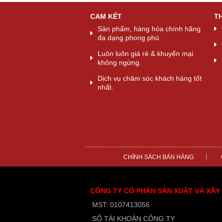
CAM KẾT
T
Sản phẩm, hàng hóa chính hãng
đa dạng phong phú.
Luôn luôn giá rẻ & khuyến mại
không ngừng.
Dịch vụ chăm sóc khách hàng tốt
nhất.
CHÍNH SÁCH BÁN HÀNG
CÔNG TY CỔ PHẨN SẢN XUẤT VÀ XÂY
MST: 0107413056
SỐ TÀI KHOẢN CÔNG TY