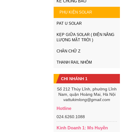
KE CHỐNG BÃO
PHỤ KIỆN SOLAR
PAT U SOLAR
KẸP GIỮA SOLAR ( ĐIỆN NĂNG
LƯỢNG MẶT TRỜI )
CHÂN CHỮ Z
THANH RAIL NHÔM
CHI NHÁNH 1
Số 212 Thúy Lĩnh, phường Lĩnh
Nam, quận Hoàng Mai, Hà Nội
vattukimlong@gmail.com
Hotline
024.6260.1088
Kinh Doanh 1: Ms Huyền