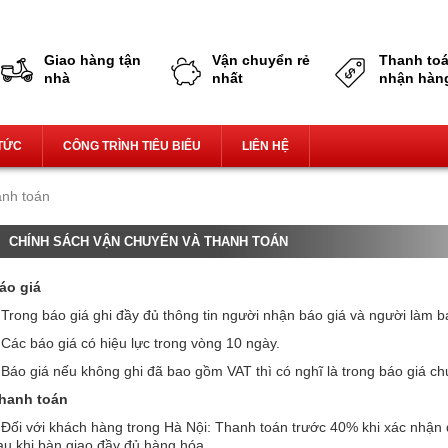
Giao hàng tận nhà,miễn phí vận chuyển
Giao hàng tận
Vận chuyển rẻ
Thanh toá
nhà
nhất
nhận hàn
 TỨC
CÔNG TRÌNH TIÊU BIỂU
LIÊN HỆ
anh toán
CHÍNH SÁCH VẬN CHUYỂN VÀ THANH TOÁN
áo giá
 Trong báo giá ghi đầy đủ thông tin người nhận báo giá và người làm b
 Các báo giá có hiệu lực trong vòng 10 ngày.
 Báo giá nếu không ghi đã bao gồm VAT thì có nghĩ là trong báo giá c
hanh toán
 Đối với khách hàng trong Hà Nội: Thanh toán trước 40% khi xác nhận 
au khi bàn giao đầy đủ hàng hóa.