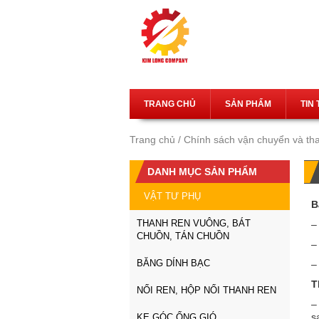
TRANG CHỦ
SẢN PHẨM
TIN
Trang chủ
Chính sách vận chuyển và th
DANH MỤC SẢN PHẨM
VẬT TƯ PHỤ
B
THANH REN VUÔNG, BÁT
–
CHUỒN, TÁN CHUỒN
–
BĂNG DÍNH BẠC
–
T
NỐI REN, HỘP NỐI THANH REN
–
s
KE GÓC ỐNG GIÓ