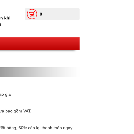
0
n khi
g
áo giá
hưa bao gồm VAT.
đặt hàng, 60% còn lại thanh toán ngay