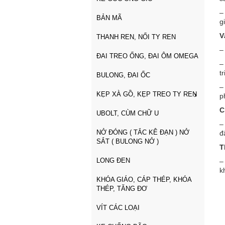
–
BẢN MÃ
g
V
THANH REN, NỐI TY REN
–
ĐAI TREO ỐNG, ĐAI ÔM OMEGA
–
t
BULONG, ĐAI ỐC
–
KẸP XÀ GỒ, KẸP TREO TY REN
p
C
UBOLT, CÙM CHỮ U
–
NỞ ĐÓNG ( TẮC KÊ ĐẠN ) NỞ
đ
SẮT ( BULONG NỞ )
T
LONG ĐEN
–
k
KHÓA GIÁO, CÁP THÉP, KHÓA
THÉP, TĂNG ĐƠ
VÍT CÁC LOẠI