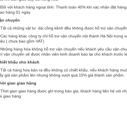
 Đối với khách hàng ngoại tỉnh: Thanh toán 40% khi xác nhận đặt hàng
iao hàng 01 ngày.
ận chuyển
 Tất cả những vật tư dài cồng kềnh đều không được hỗ trợ vận chuyể
 Các hàng khác công ty chỉ hỗ trợ vận chuyển nội thành Hà Nội trong 
riệu ( chưa bao gồm VAT)
 Những hàng hóa không hỗ trợ vận chuyển nếu khách yêu cầu vận chuyể
hí vận chuyển sẽ được nhân viên kinh doanh báo lại cho khách trước k
hiết khấu cho khách
 Tất cả hàng hóa bán ra đều không có chiết khấu, nếu khách hàng muố
ẩy giá sản phẩm lên nhưng không vượt quá 15% giá thành sản phẩm.
hời gian giao hàng
 Thời gian giao hàng được ghi trong báo giá, khách hàng liên hệ với n
hi giao hàng