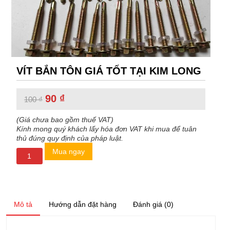
VÍT BẮN TÔN GIÁ TỐT TẠI KIM LONG
Original
90
₫
Current
100
₫
price
price
was:
is:
(Giá chưa bao gồm thuế VAT)
100 ₫.
90 ₫.
Kính mong quý khách lấy hóa đơn VAT khi mua để tuân
thủ đúng quy định của pháp luật.
Mua ngay
Mô tả
Hướng dẫn đặt hàng
Đánh giá (0)