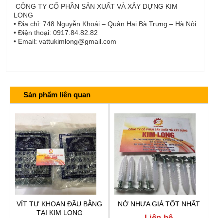
CÔNG TY CỔ PHẦN SẢN XUẤT VÀ XÂY DỰNG KIM
LONG
• Địa chỉ: 748 Nguyễn Khoái – Quận Hai Bà Trưng – Hà Nội
• Điện thoại: 0917.84.82.82
• Email: vattukimlong@gmail.com
Sản phẩm liên quan
VÍT TỰ KHOAN ĐẦU BẰNG
NỞ NHỰA GIÁ TỐT NHẤT
TẠI KIM LONG
Liên hệ