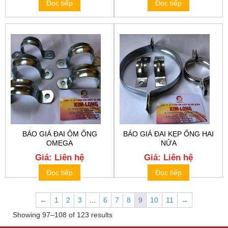
Đọc tiếp
Đọc tiếp
BÁO GIÁ ĐAI ÔM ỐNG
BÁO GIÁ ĐAI KẸP ỐNG HAI
OMEGA
NỬA
Giá: Liên hệ
Giá: Liên hệ
Đọc tiếp
Đọc tiếp
←
1
2
3
...
6
7
8
9
10
11
→
Showing 97–108 of 123 results