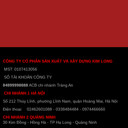
CÔNG TY CỔ PHẨN SẢN XUẤT VÀ XÂY DỰNG KIM LONG
MST: 0107413056
SỐ TÀI KHOẢN CÔNG TY
84899998888
ACB chi nhánh Tràng An
CHI NHÁNH 1
HÀ NỘI
Số 212 Thúy Lĩnh, phường Lĩnh Nam, quận Hoàng Mai, Hà Nội
Điện thoại: 02462601088 - 0338484484 - 0974466660
CHI NHÁNH 2 QUẢNG NINH
30 Kim Đồng - Hồng Hà - TP Hạ Long - Quảng Ninh