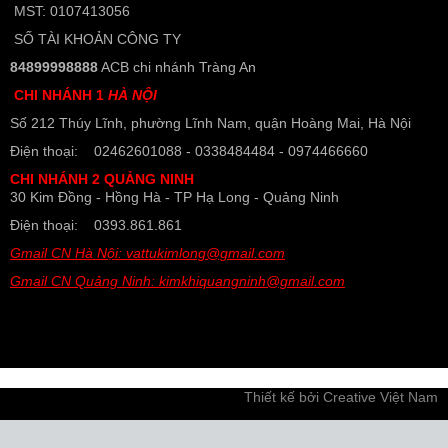
MST: 0107413056
SỐ TÀI KHOẢN CÔNG TY
84899998888
ACB chi nhánh Tràng An
CHI NHÁNH 1
HÀ NỘI
Số 212 Thúy Lĩnh, phường Lĩnh Nam, quận Hoàng Mai, Hà Nội
Điện thoại: 02462601088 - 0338484484 - 0974466660
CHI NHÁNH 2 QUẢNG NINH
30 Kim Đồng - Hồng Hà - TP Hạ Long - Quảng Ninh
Điện thoại: 0393.861.861
Gmail CN Hà Nội: vattukimlong@gmail.com
Gmail CN Quảng Ninh: kimkhiquangninh@gmail.com
Thiết kế bởi
Creative Việt Nam