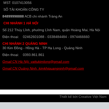
MST: 0107413056
SỐ TÀI KHOẢN CÔNG TY
84899998888
ACB chi nhánh Tràng An
CHI NHÁNH 1
HÀ NỘI
Số 212 Thúy Lĩnh, phường Lĩnh Nam, quận Hoàng Mai, Hà Nội
Điện thoại: 02462601088 - 0338484484 - 0974466660
CHI NHÁNH 2 QUẢNG NINH
30 Kim Đồng - Hồng Hà - TP Hạ Long - Quảng Ninh
Điện thoại: 0393.861.861
Gmail CN Hà Nội: vattukimlong@gmail.com
Gmail CN Quảng Ninh: kimkhiquangninh@gmail.com
Thiết kế bởi
Creative Việt Nam