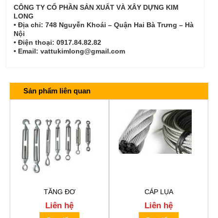
CÔNG TY CỔ PHẦN SẢN XUẤT VÀ XÂY DỰNG KIM
LONG
• Địa chỉ: 748 Nguyễn Khoái – Quận Hai Bà Trưng – Hà
Nội
• Điện thoại: 0917.84.82.82
• Email: vattukimlong@gmail.com
Sản phẩm liên quan
TĂNG ĐƠ
CÁP LỤA
Liên hệ
Liên hệ