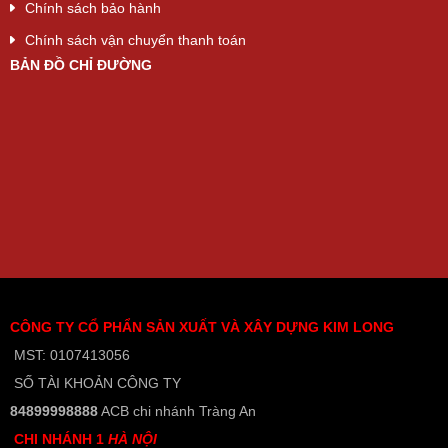
Chính sách bảo hành
Chính sách vận chuyển thanh toán
BẢN ĐỒ CHỈ ĐƯỜNG
CÔNG TY CỔ PHẨN SẢN XUẤT VÀ XÂY DỰNG KIM LONG
MST: 0107413056
SỐ TÀI KHOẢN CÔNG TY
84899998888
ACB chi nhánh Tràng An
CHI NHÁNH 1
HÀ NỘI