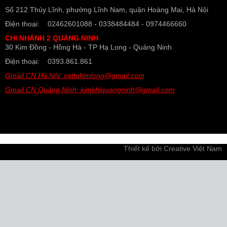
Số 212 Thúy Lĩnh, phường Lĩnh Nam, quận Hoàng Mai, Hà Nội
Điện thoại: 02462601088 - 0338484484 - 0974466660
CHI NHÁNH 2 QUẢNG NINH
30 Kim Đồng - Hồng Hà - TP Hạ Long - Quảng Ninh
Điện thoại: 0393.861.861
Gmail CN Hà Nội: vattukimlong@gmail.com
Gmail CN Quảng Ninh: kimkhiquangninh@gmail.com
Thiết kế bởi
Creative Việt Nam