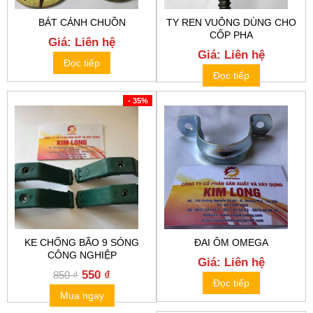
BÁT CÁNH CHUỒN
TY REN VUÔNG DÙNG CHO
CỐP PHA
Giá: Liên hệ
Giá: Liên hệ
Đọc tiếp
Đọc tiếp
- 35%
KE CHỐNG BÃO 9 SÓNG
ĐAI ÔM OMEGA
CÔNG NGHIỆP
Giá: Liên hệ
Original
Current
550
₫
850
₫
Đọc tiếp
price
price
Mua ngay
was:
is: