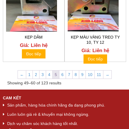
KẸP DẦM
KẸP MÀU VÀNG TREO TY
10, TY 12
Giá: Liên hệ
Giá: Liên hệ
Đọc tiếp
Đọc tiếp
←
1
2
3
4
5
6
7
8
9
10
11
→
Showing 49–60 of 123 results
CAM KẾT
Sản phẩm, hàng hóa chính hãng đa dạng phong phú.
Luôn luôn giá rẻ & khuyến mại không ngừng.
Dịch vụ chăm sóc khách hàng tốt nhất.