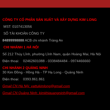
CÔNG TY CỔ PHẨN SẢN XUẤT VÀ XÂY DỰNG KIM LONG
MST: 0107413056
SỐ TÀI KHOẢN CÔNG TY
84899998888
ACB chi nhánh Tràng An
CHI NHÁNH 1
HÀ NỘI
Số 212 Thúy Lĩnh, phường Lĩnh Nam, quận Hoàng Mai, Hà Nội
Điện thoại: 02462601088 - 0338484484 - 0974466660
CHI NHÁNH 2 QUẢNG NINH
30 Kim Đồng - Hồng Hà - TP Hạ Long - Quảng Ninh
Điện thoại: 0393.861.861
Gmail CN Hà Nội: vattukimlong@gmail.com
Gmail CN Quảng Ninh: kimkhiquangninh@gmail.com