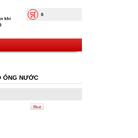
0
n khi
g
O ỐNG NƯỚC