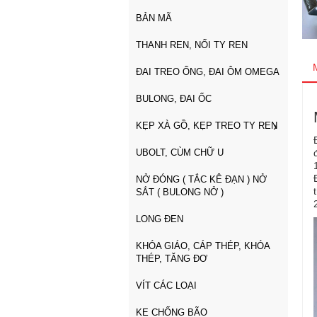
BẢN MÃ
THANH REN, NỐI TY REN
ĐAI TREO ỐNG, ĐAI ÔM OMEGA
BULONG, ĐAI ỐC
KẸP XÀ GỒ, KẸP TREO TY REN
UBOLT, CÙM CHỮ U
NỞ ĐÓNG ( TẮC KÊ ĐẠN ) NỞ
SẮT ( BULONG NỞ )
LONG ĐEN
KHÓA GIÁO, CÁP THÉP, KHÓA
THÉP, TĂNG ĐƠ
VÍT CÁC LOẠI
KE CHỐNG BÃO