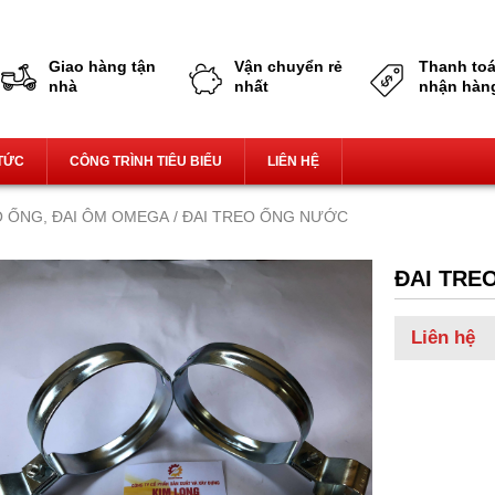
Giao hàng tận nhà,miễn phí vận chuyển
Giao hàng tận
Vận chuyển rẻ
Thanh toá
nhà
nhất
nhận hàn
 TỨC
CÔNG TRÌNH TIÊU BIỂU
LIÊN HỆ
O ỐNG, ĐAI ÔM OMEGA
/ ĐAI TREO ỐNG NƯỚC
ĐAI TRE
Liên hệ