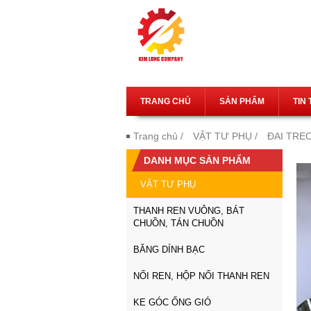
TRANG CHỦ
SẢN PHẨM
TIN
Trang chủ
/
VẬT TƯ PHỤ
/
ĐAI TRE
DANH MỤC SẢN PHẨM
VẬT TƯ PHỤ
THANH REN VUÔNG, BÁT
CHUỒN, TÁN CHUỒN
BĂNG DÍNH BẠC
NỐI REN, HỘP NỐI THANH REN
KE GÓC ỐNG GIÓ