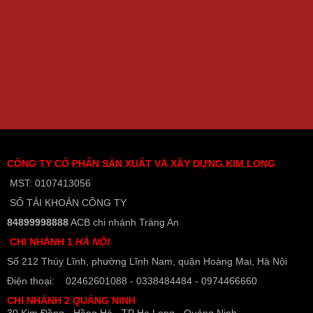
CÔNG TY CỔ PHẨN SẢN XUẤT VÀ XÂY DỰNG KIM LONG
MST: 0107413056
SỐ TÀI KHOẢN CÔNG TY
84899998888
ACB chi nhánh Tràng An
CHI NHÁNH 1
HÀ NỘI
Số 212 Thúy Lĩnh, phường Lĩnh Nam, quận Hoàng Mai, Hà Nội
Điện thoại: 02462601088 - 0338484484 - 0974466660
CHI NHÁNH 2 QUẢNG NINH