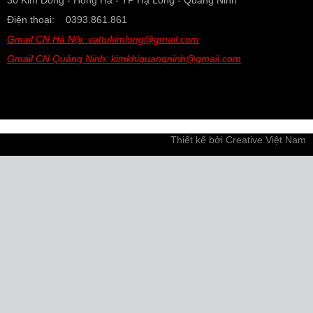
30 Kim Đồng - Hồng Hà - TP Hạ Long - Quảng Ninh
Điện thoại: 0393.861.861
Gmail CN Hà Nội: vattukimlong@gmail.com
Gmail CN Quảng Ninh: kimkhiquangninh@gmail.com
Thiết kế bởi
Creative Việt Nam