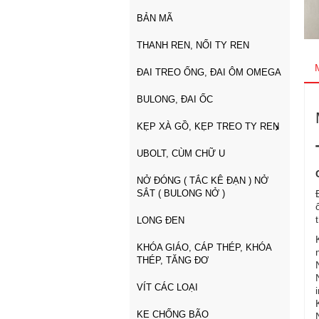
BẢN MÃ
THANH REN, NỐI TY REN
ĐAI TREO ỐNG, ĐAI ÔM OMEGA
BULONG, ĐAI ỐC
KẸP XÀ GỒ, KẸP TREO TY REN
UBOLT, CÙM CHỮ U
NỞ ĐÓNG ( TẮC KÊ ĐẠN ) NỞ
SẮT ( BULONG NỞ )
LONG ĐEN
KHÓA GIÁO, CÁP THÉP, KHÓA
THÉP, TĂNG ĐƠ
VÍT CÁC LOẠI
KE CHỐNG BÃO