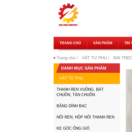
TRANG CHỦ
SẢN PHẨM
TIN
Trang chủ
/
VẬT TƯ PHỤ
/
ĐAI TRE
DANH MỤC SẢN PHẨM
VẬT TƯ PHỤ
THANH REN VUÔNG, BÁT
CHUỒN, TÁN CHUỒN
BĂNG DÍNH BẠC
NỐI REN, HỘP NỐI THANH REN
KE GÓC ỐNG GIÓ