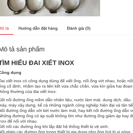
Mô tả
Hướng dẫn đặt hàng
Đánh giá (0)
Mô tả sản phẩm
TÌM HIỂU ĐAI XIẾT INOX
Công dụng
Đai xiết inox có công dụng dùng để xiết ống, nối ống với nhau, hoặc
ống cố định, nhằm tạo ra liên kết vừa chắc chắn, vừa kín giữa hai đoạ
thông thường của đai xiết inox:
Kết nối đường ống mềm dẫn nhiên liệu, nước làm mát, dung dịch, dầu…
máy, máy xây dựng, kể cả những ngành công nghiệp hiện đại và tân tiế
Nối đường ống dẫn với két nước làm mát, hay kết nối đường ống dẫn v
Những đường ống có áp suất không lớn như đường ống giảm áp hay đư
inox để nối với nhau.
Kết nối các đường ống khi lắp đặt hệ thống thiết bị vệ sinh.
Nối ghép các đường ống trong thiết bị gia dụng như ống hút lò vi sóng.