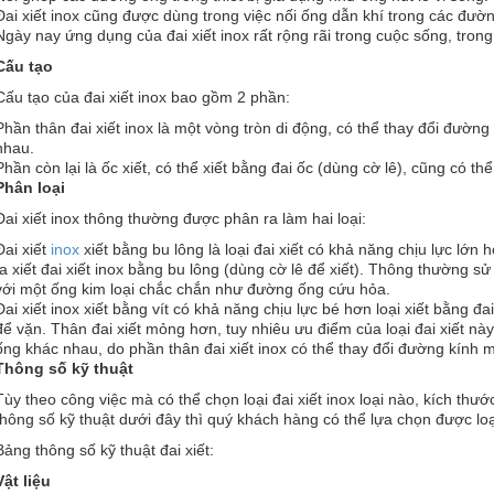
Đai xiết inox cũng được dùng trong việc nối ống dẫn khí trong các đườn
Ngày nay ứng dụng của đai xiết inox rất rộng rãi trong cuộc sống, trong 
Cấu tạo
Cấu tạo của đai xiết inox bao gồm 2 phần:
Phần thân đai xiết inox là một vòng tròn di động, có thể thay đổi đườn
nhau.
Phần còn lại là ốc xiết, có thể xiết bằng đai ốc (dùng cờ lê), cũng có thể 
Phân loại
Đai xiết inox thông thường được phân ra làm hai loại:
Đai xiết
inox
xiết bằng bu lông là loại đai xiết có khả năng chịu lực lớn 
ta xiết đai xiết inox bằng bu lông (dùng cờ lê để xiết). Thông thường 
với một ống kim loại chắc chắn như đường ống cứu hỏa.
Đai xiết inox xiết bằng vít có khả năng chịu lực bé hơn loại xiết bằng đai
để vặn. Thân đai xiết mỏng hơn, tuy nhiêu ưu điểm của loại đai xiết nà
ống khác nhau, do phần thân đai xiết inox có thể thay đổi đường kính 
Thông số kỹ thuật
Tùy theo công việc mà có thể chọn loại đai xiết inox loại nào, kích th
thông số kỹ thuật dưới đây thì quý khách hàng có thể lựa chọn được loạ
Bảng thông số kỹ thuật đai xiết:
Vật liệu