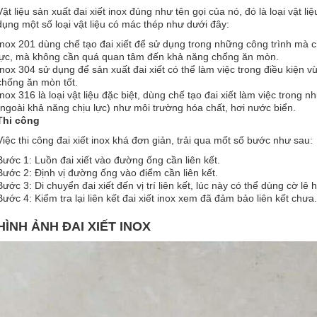
Vật liệu sản xuất đai xiết inox đúng như tên gọi của nó, đó là loại vật l
dụng một số loại vật liệu có mác thép như dưới đây:
Inox 201 dùng chế tạo đai xiết để sử dụng trong những công trình mà 
lực, mà không cần quá quan tâm đến khả năng chống ăn mòn.
Inox 304 sử dụng để sản xuất đai xiết có thể làm việc trong điều kiện vừ
chống ăn mòn tốt.
Inox 316 là loại vật liệu đặc biệt, dùng chế tạo đai xiết làm việc trong
(ngoài khả năng chịu lực) như môi trường hóa chất, hơi nước biển.
Thi công
Việc thi công đai xiết inox khá đơn giản, trải qua mốt số bước như sau:
Bước 1: Luồn đai xiết vào đường ống cần liên kết.
Bước 2: Định vị đường ống vào điểm cần liên kết.
Bước 3: Di chuyển đai xiết đến vị trí liên kết, lúc này có thể dùng cờ lê h
Bước 4: Kiểm tra lại liên kết đai xiết inox xem đã đảm bảo liên kết chưa.
HÌNH ẢNH ĐAI XIẾT INOX