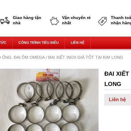
Giao hàng tận nhà,miễn phí vận chuyển
Giao hàng tận
Vận chuyển rẻ
Thanh toá
nhà
nhất
nhận hàn
 TỨC
CÔNG TRÌNH TIÊU BIỂU
LIÊN HỆ
O ỐNG, ĐAI ÔM OMEGA
/ ĐAI XIẾT INOX GIÁ TỐT TẠI KIM LONG
ĐAI XIẾT
LONG
Liên hệ