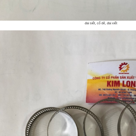
đai siết, cổ dê, đai xiết