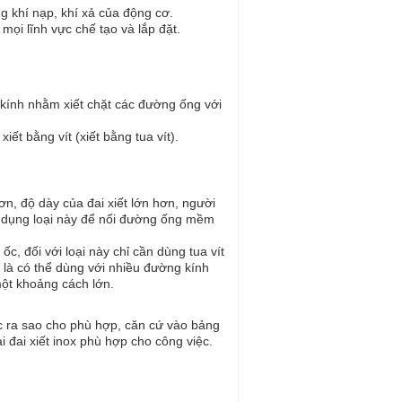
g khí nạp, khí xả của động cơ.
mọi lĩnh vực chế tạo và lắp đặt.
g kính nhằm xiết chặt các đường ống với
xiết bằng vít (xiết bằng tua vít).
hơn, độ dày của đai xiết lớn hơn, người
sử dụng loại này để nối đường ống mềm
 ốc, đối với loại này chỉ cần dùng tua vít
y là có thể dùng với nhiều đường kính
một khoảng cách lớn.
ước ra sao cho phù hợp, căn cứ vào bảng
i đai xiết inox phù hợp cho công việc.