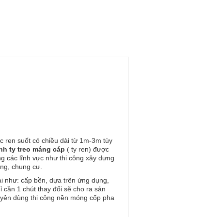
ặc ren suốt có chiều dài từ 1m-3m tùy
nh ty treo máng cáp
( ty ren) được
ng các lĩnh vực như thi công xây dựng
ầng, chung cư.
ại như: cấp bền, dựa trên ứng dụng,
ỉ cần 1 chút thay đổi sẽ cho ra sản
uyên dùng thi công nền móng cốp pha