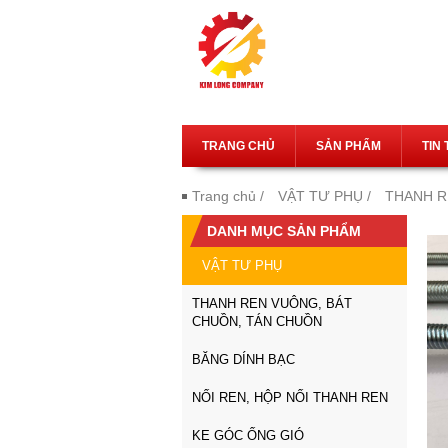
TRANG CHỦ
SẢN PHẨM
TIN
Trang chủ
/
VẬT TƯ PHỤ
/
THANH R
DANH MỤC SẢN PHẨM
VẬT TƯ PHỤ
THANH REN VUÔNG, BÁT
CHUỒN, TÁN CHUỒN
BĂNG DÍNH BẠC
NỐI REN, HỘP NỐI THANH REN
KE GÓC ỐNG GIÓ