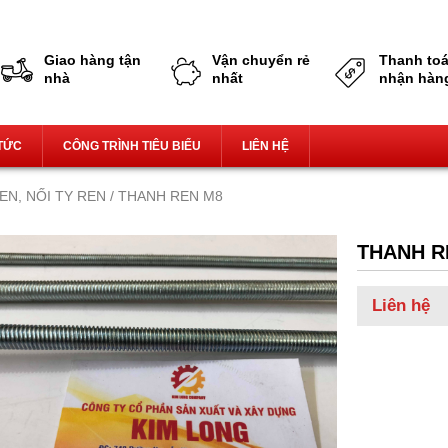
Giao hàng tận nhà,miễn phí vận chuyển
Giao hàng tận
Vận chuyển rẻ
Thanh toá
nhà
nhất
nhận hàn
 TỨC
CÔNG TRÌNH TIÊU BIỂU
LIÊN HỆ
EN, NỐI TY REN
/ THANH REN M8
THANH R
Liên hệ