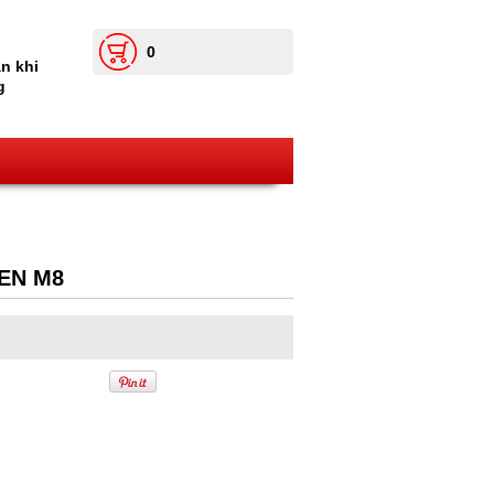
0
n khi
g
EN M8