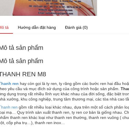
Mô tả
Hướng dẫn đặt hàng
Đánh giá (0)
Mô tả sản phẩm
Mô tả sản phẩm
THANH REN M8
Thanh ren
hay còn gọi là ty ren, ty răng gồm các bước ren hai đầu ho
theo yêu cầu và mục đích sử dụng của công trình hoặc sản phẩm.
Tha
ứng dụng trong rất nhiều lĩnh vực khác nhau của đời sống, đặc biệt tro
nhà xưởng, khu công nghiệp, trung tâm thương mại, các tòa nhà cao t
Thanh ren
gồm rất nhiều loại khác nhau, dựa trên một số cách phân lo
loại mạ… Quy trình sản xuất thanh ren, ty ren cơ bản là giống nhau. Ch
phẩm thanh ren khác loại như thanh ren thường, thanh ren vuông ( ch
cột, cốp pha trụ…), thanh ren inox…