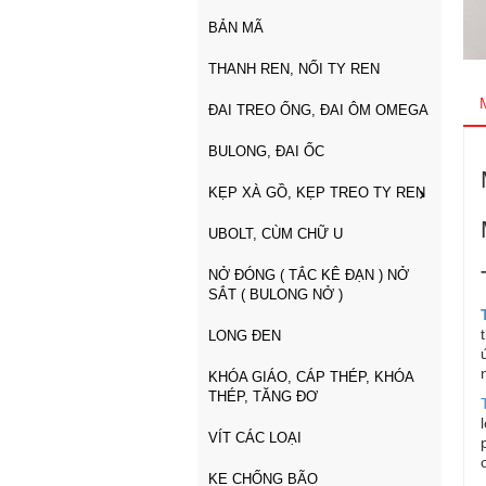
BẢN MÃ
THANH REN, NỐI TY REN
ĐAI TREO ỐNG, ĐAI ÔM OMEGA
BULONG, ĐAI ỐC
KẸP XÀ GỒ, KẸP TREO TY REN
UBOLT, CÙM CHỮ U
NỞ ĐÓNG ( TẮC KÊ ĐẠN ) NỞ
SẮT ( BULONG NỞ )
LONG ĐEN
KHÓA GIÁO, CÁP THÉP, KHÓA
THÉP, TĂNG ĐƠ
VÍT CÁC LOẠI
KE CHỐNG BÃO