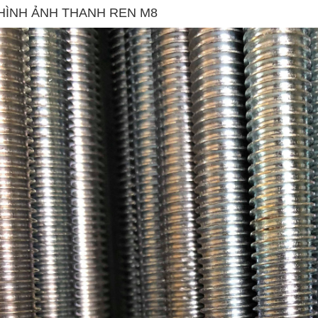
HÌNH ẢNH THANH REN M8