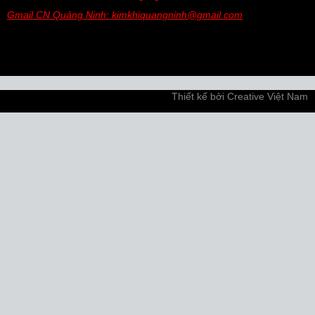
Gmail CN Quảng Ninh: kimkhiquangninh@gmail.com
Thiết kế bởi
Creative Việt Nam