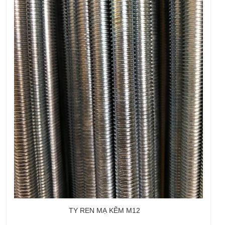
TY REN MẠ KẼM M12