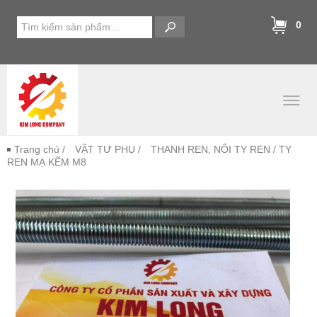
0
Trang chủ
/
VẬT TƯ PHỤ
/
THANH REN, NỐI TY REN
/ TY
REN MẠ KẼM M8