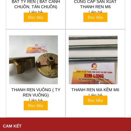
BÁT TY REN ( BÁT CÁNH
CUNG CẤP SẢN XUẤT
CHUỒN, TÁN CHUỒN)
THANH REN M6
Liên hệ
Liên hệ
Đọc tiếp
Đọc tiếp
THANH REN VUÔNG ( TY
THANH REN MẠ KẼM M6
REN VUÔNG)
Liên hệ
Liên hệ
Đọc tiếp
Đọc tiếp
CAM KẾT