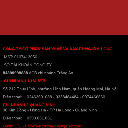
CÔNG TY CỔ PHẨN SẢN XUẤT VÀ XÂY DỰNG KIM LONG
MST: 0107413056
SỐ TÀI KHOẢN CÔNG TY
84899998888
ACB chi nhánh Tràng An
CHI NHÁNH 1
HÀ NỘI
Số 212 Thúy Lĩnh, phường Lĩnh Nam, quận Hoàng Mai, Hà Nội
Điện thoại: 02462601088 - 0338484484 - 0974466660
CHI NHÁNH 2 QUẢNG NINH
30 Kim Đồng - Hồng Hà - TP Hạ Long - Quảng Ninh
Điện thoại: 0393.861.861
Gmail CN Hà Nội: vattukimlong@gmail.com