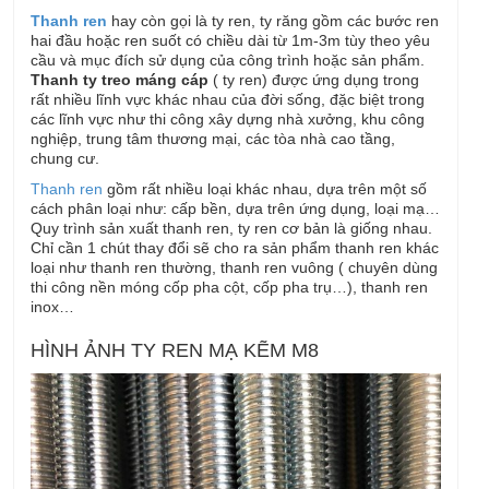
Thanh ren
hay còn gọi là ty ren, ty răng gồm các bước ren
hai đầu hoặc ren suốt có chiều dài từ 1m-3m tùy theo yêu
cầu và mục đích sử dụng của công trình hoặc sản phẩm.
Thanh ty treo máng cáp
( ty ren) được ứng dụng trong
rất nhiều lĩnh vực khác nhau của đời sống, đặc biệt trong
các lĩnh vực như thi công xây dựng nhà xưởng, khu công
nghiệp, trung tâm thương mại, các tòa nhà cao tầng,
chung cư.
Thanh ren
gồm rất nhiều loại khác nhau, dựa trên một số
cách phân loại như: cấp bền, dựa trên ứng dụng, loại mạ…
Quy trình sản xuất thanh ren, ty ren cơ bản là giống nhau.
Chỉ cần 1 chút thay đổi sẽ cho ra sản phẩm thanh ren khác
loại như thanh ren thường, thanh ren vuông ( chuyên dùng
thi công nền móng cốp pha cột, cốp pha trụ…), thanh ren
inox…
HÌNH ẢNH TY REN MẠ KẼM M8