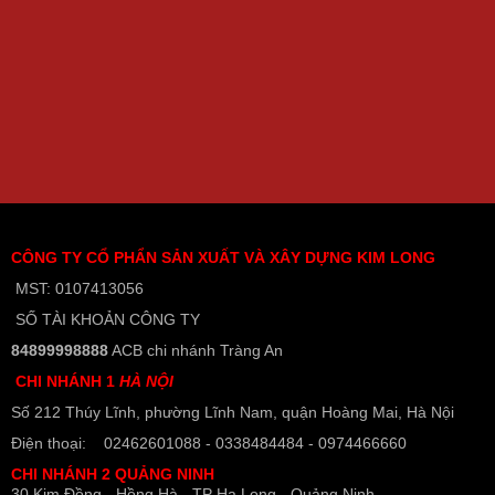
CÔNG TY CỔ PHẨN SẢN XUẤT VÀ XÂY DỰNG KIM LONG
MST: 0107413056
SỐ TÀI KHOẢN CÔNG TY
84899998888
ACB chi nhánh Tràng An
CHI NHÁNH 1
HÀ NỘI
Số 212 Thúy Lĩnh, phường Lĩnh Nam, quận Hoàng Mai, Hà Nội
Điện thoại: 02462601088 - 0338484484 - 0974466660
CHI NHÁNH 2 QUẢNG NINH
30 Kim Đồng - Hồng Hà - TP Hạ Long - Quảng Ninh