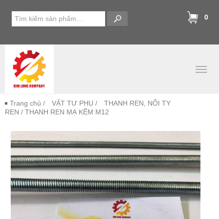
0
Trang chủ
/
VẬT TƯ PHỤ
/
THANH REN, NỐI TY
REN
/ THANH REN MẠ KẼM M12