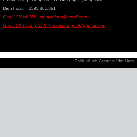
Điện thoại: 0393.861.861
Gmail CN Hà Nội: vattukimlong@gmail.com
Gmail CN Quảng Ninh: kimkhiquangninh@gmail.com
Thiết kế bởi
Creative Việt Nam