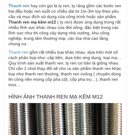
Thanh ren
hay còn gọi là ty ren, ty răng gồm các bước ren
hai đầu hoặc ren suốt có chiều dài từ 1m-3m tùy theo yêu
cầu và mục đích sử dụng của công trình hoặc sản phẩm.
Thanh ren mạ kẽm m12
( ty ren) được ứng dụng trong rất
nhiều lĩnh vực khác nhau của đời sống, đặc biệt trong các
lĩnh vực như thi công xây dựng nhà xưởng, khu công
nghiệp, trung tâm thương mại, các tòa nhà cao tầng,
chung cư.
Thanh ren
gồm rất nhiều loại khác nhau, dựa trên một số
cách phân loại như: cấp bền, dựa trên ứng dụng, loại mạ…
Quy trình sản xuất thanh ren, ty ren cơ bản là giống nhau.
Chỉ cần 1 chút thay đổi sẽ cho ra sản phẩm thanh ren khác
loại như thanh ren thường, thanh ren vuông ( chuyên dùng
thi công nền móng cốp pha cột, cốp pha trụ…), thanh ren
inox…
HÌNH ẢNH THANH REN MẠ KẼM M12