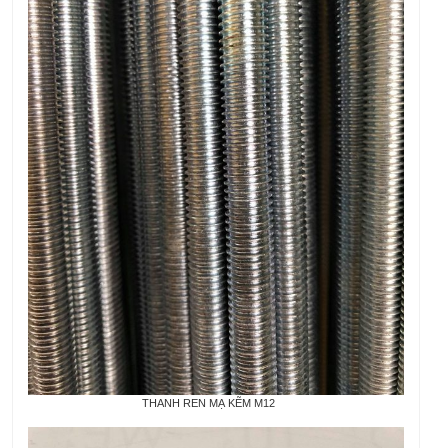
THANH REN MẠ KẼM M12