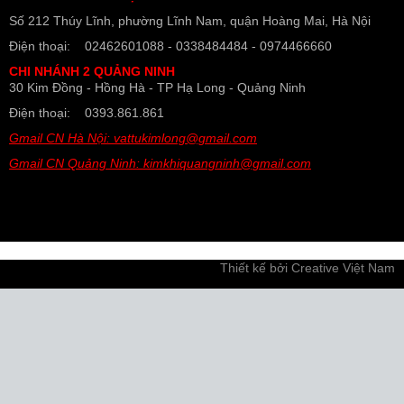
Số 212 Thúy Lĩnh, phường Lĩnh Nam, quận Hoàng Mai, Hà Nội
Điện thoại: 02462601088 - 0338484484 - 0974466660
CHI NHÁNH 2 QUẢNG NINH
30 Kim Đồng - Hồng Hà - TP Hạ Long - Quảng Ninh
Điện thoại: 0393.861.861
Gmail CN Hà Nội: vattukimlong@gmail.com
Gmail CN Quảng Ninh: kimkhiquangninh@gmail.com
Thiết kế bởi
Creative Việt Nam