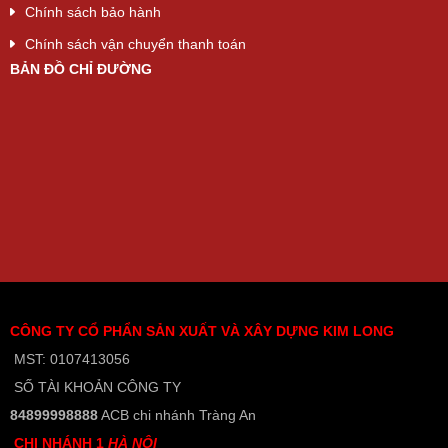
Chính sách bảo hành
Chính sách vận chuyển thanh toán
BẢN ĐỒ CHỈ ĐƯỜNG
CÔNG TY CỔ PHẨN SẢN XUẤT VÀ XÂY DỰNG KIM LONG
MST: 0107413056
SỐ TÀI KHOẢN CÔNG TY
84899998888
ACB chi nhánh Tràng An
CHI NHÁNH 1
HÀ NỘI