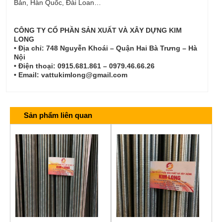
Bản, Hàn Quốc, Đài Loan…
CÔNG TY CỔ PHẦN SẢN XUẤT VÀ XÂY DỰNG KIM
LONG
• Địa chỉ: 748 Nguyễn Khoái – Quận Hai Bà Trưng – Hà
Nội
• Điện thoại: 0915.681.861 – 0979.46.66.26
• Email: vattukimlong@gmail.com
Sản phẩm liên quan