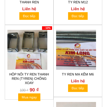
THANH REN
TY REN M12
Liên hệ
Liên hệ
Đọc tiếp
Đọc tiếp
- 10%
HỘP NỐI TY REN THANH
TY REN MẠ KẼM M6
REN (TYREN) CHỐNG
Liên hệ
XOAY
Đọc tiếp
Original
90
₫
Current
100
₫
price
price
Mua ngay
was:
is:
100 ₫.
90 ₫.