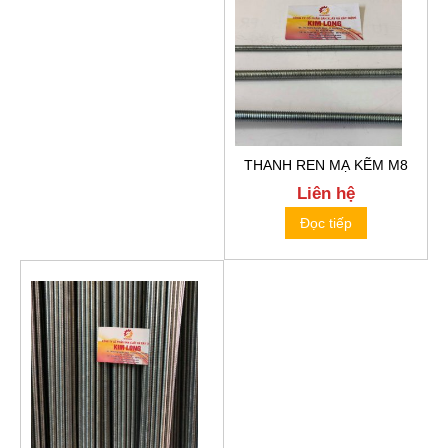
THANH REN MẠ KẼM M8
Liên hệ
Đọc tiếp