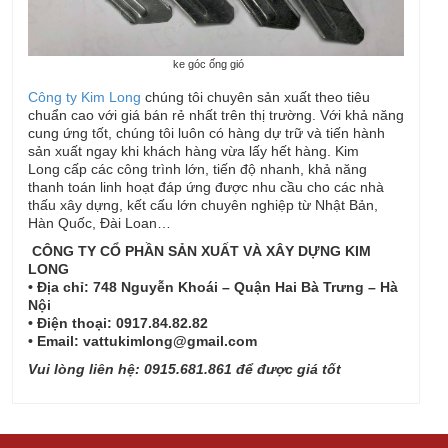
ke góc ống gió
Công ty Kim Long
chúng tôi chuyên sản xuất theo tiêu
chuẩn cao với giá bán rẻ nhất trên thị trường. Với khả năng
cung ứng tốt, chúng tôi luôn có hàng dự trữ và tiến hành
sản xuất ngay khi khách hàng vừa lấy hết hàng. Kim
Long cấp các công trình lớn, tiến độ nhanh, khả năng
thanh toán linh hoạt đáp ứng được nhu cầu cho các nhà
thấu xây dựng, kết cấu lớn chuyên nghiệp từ Nhật Bản,
Hàn Quốc, Đài Loan…
CÔNG TY CỔ PHẦN SẢN XUẤT VÀ XÂY DỰNG KIM
LONG
• Địa chỉ: 748 Nguyễn Khoái – Quận Hai Bà Trưng – Hà
Nội
• Điện thoại: 0917.84.82.82
• Email: vattukimlong@gmail.com
Vui lòng liên hệ: 0915.681.861 để được giá tốt