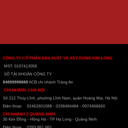
CÔNG TY CỔ PHẨN SẢN XUẤT VÀ XÂY DỰNG KIM LONG
MST: 0107413056
SỐ TÀI KHOẢN CÔNG TY
84899998888
ACB chi nhánh Tràng An
CHI NHÁNH 1
HÀ NỘI
Số 212 Thúy Lĩnh, phường Lĩnh Nam, quận Hoàng Mai, Hà Nội
Điện thoại: 02462601088 - 0338484484 - 0974466660
CHI NHÁNH 2 QUẢNG NINH
30 Kim Đồng - Hồng Hà - TP Hạ Long - Quảng Ninh
Điện thoại: 0393.861.861