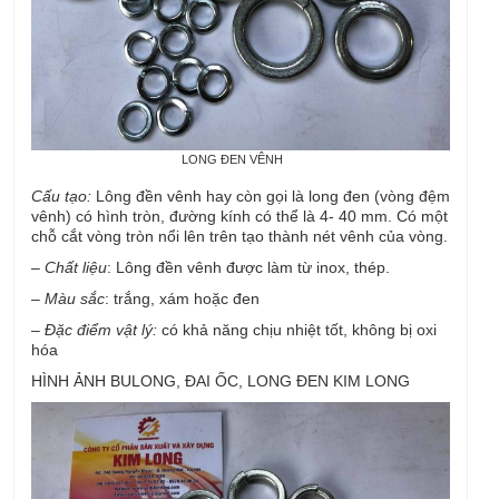
LONG ĐEN VÊNH
Cấu tạo:
Lông đền vênh hay còn gọi là long đen (vòng đệm
vênh) có hình tròn, đường kính có thể là 4- 40 mm. Có một
chỗ cắt vòng tròn nổi lên trên tạo thành nét vênh của vòng.
–
Chất liệu
: Lông đền vênh được làm từ inox, thép.
–
Màu sắc
: trắng, xám hoặc đen
–
Đặc điểm vật lý:
có khả năng chịu nhiệt tốt, không bị oxi
hóa
HÌNH ẢNH BULONG, ĐAI ỐC, LONG ĐEN KIM LONG