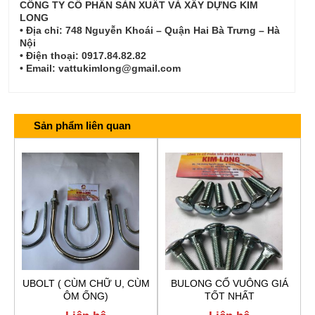
CÔNG TY CỔ PHẦN SẢN XUẤT VÀ XÂY DỰNG KIM
LONG
• Địa chỉ: 748 Nguyễn Khoái – Quận Hai Bà Trưng – Hà
Nội
• Điện thoại: 0917.84.82.82
• Email: vattukimlong@gmail.com
Sản phẩm liên quan
UBOLT ( CÙM CHỮ U, CÙM
BULONG CỔ VUÔNG GIÁ
ÔM ỐNG)
TỐT NHẤT