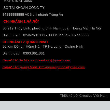
MST: 0107413056
SỐ TÀI KHOẢN CÔNG TY
84899998888
ACB chi nhánh Tràng An
CHI NHÁNH 1
HÀ NỘI
Số 212 Thúy Lĩnh, phường Lĩnh Nam, quận Hoàng Mai, Hà Nội
Điện thoại: 02462601088 - 0338484484 - 0974466660
CHI NHÁNH 2 QUẢNG NINH
30 Kim Đồng - Hồng Hà - TP Hạ Long - Quảng Ninh
Điện thoại: 0393.861.861
Gmail CN Hà Nội: vattukimlong@gmail.com
Gmail CN Quảng Ninh: kimkhiquangninh@gmail.com
Thiết kế bởi
Creative Việt Nam