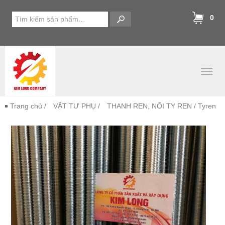
0
Trang chủ
/
VẬT TƯ PHỤ
/
THANH REN, NỐI TY REN
/ Tyren