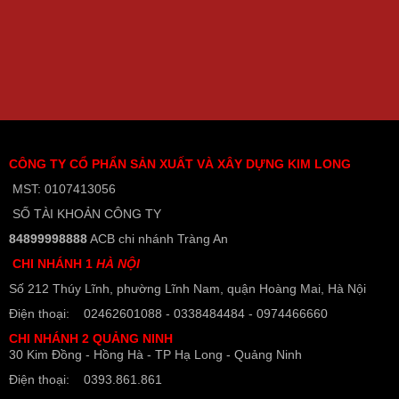
CÔNG TY CỔ PHẨN SẢN XUẤT VÀ XÂY DỰNG KIM LONG
MST: 0107413056
SỐ TÀI KHOẢN CÔNG TY
84899998888
ACB chi nhánh Tràng An
CHI NHÁNH 1
HÀ NỘI
Số 212 Thúy Lĩnh, phường Lĩnh Nam, quận Hoàng Mai, Hà Nội
Điện thoại: 02462601088 - 0338484484 - 0974466660
CHI NHÁNH 2 QUẢNG NINH
30 Kim Đồng - Hồng Hà - TP Hạ Long - Quảng Ninh
Điện thoại: 0393.861.861