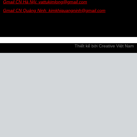
Gmail CN Hà Nội: vattukimlong@gmail.com
Gmail CN Quảng Ninh: kimkhiquangninh@gmail.com
Thiết kế bởi
Creative Việt Nam