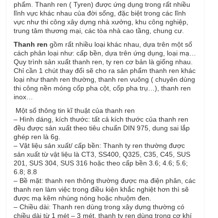
phẩm. Thanh ren ( Tyren) được ứng dụng trong rất nhiều
lĩnh vực khác nhau của đời sống, đặc biệt trong các lĩnh
vực như thi công xây dựng nhà xưởng, khu công nghiệp,
trung tâm thương mại, các tòa nhà cao tầng, chung cư.
Thanh ren
gồm rất nhiều loại khác nhau, dựa trên một số
cách phân loại như: cấp bền, dựa trên ứng dụng, loại mạ…
Quy trình sản xuất thanh ren, ty ren cơ bản là giống nhau.
Chỉ cần 1 chút thay đổi sẽ cho ra sản phẩm thanh ren khác
loại như thanh ren thường, thanh ren vuông ( chuyên dùng
thi công nền móng cốp pha cột, cốp pha trụ…), thanh ren
inox…
Một số thông tin kĩ thuật của thanh ren
– Hình dáng, kích thước: tất cả kích thước của thanh ren
đều được sản xuất theo tiêu chuẩn DIN 975, dung sai lắp
ghép ren là 6g.
– Vật liệu sản xuất/ cấp bền: Thanh ty ren thường được
sản xuất từ vật liệu là CT3, SS400, Q325, C35, C45, SUS
201, SUS 304, SUS 316 hoặc theo cấp bền 3.6; 4.6; 5.6;
6.8; 8.8
– Bề mặt: thanh ren thông thường được mạ điện phân, các
thanh ren làm việc trong điều kiện khắc nghiệt hơn thì sẽ
được mạ kẽm nhúng nóng hoặc nhuộm đen.
– Chiều dài: Thanh ren dùng trong xây dựng thường có
chiều dài từ 1 mét – 3 mét, thanh ty ren dùng trong cơ khí