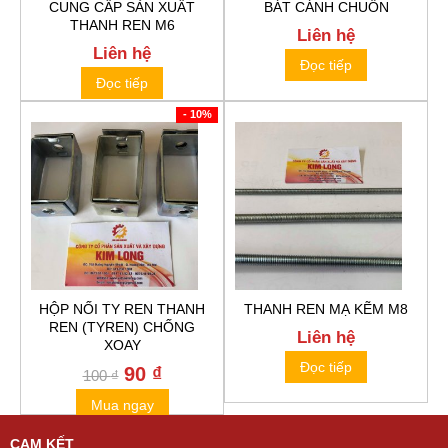
CUNG CẤP SẢN XUẤT
BÁT CÁNH CHUỒN
THANH REN M6
Liên hệ
Liên hệ
Đọc tiếp
Đọc tiếp
- 10%
HỘP NỐI TY REN THANH
THANH REN MẠ KẼM M8
REN (TYREN) CHỐNG
Liên hệ
XOAY
Đọc tiếp
Original
90
₫
Current
100
₫
price
price
Mua ngay
was:
is:
100 ₫.
90 ₫.
CAM KẾT