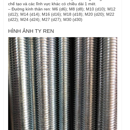
chế tạo và các lĩnh vực khác có chiều dài 1 mét.
– Đường kính thân ren: M6 (d6); M8 (d8); M10 (d10); M12
(d12); M14 (d14); M16 (d16); M18 (d18); M20 (d20); M22
(d22); M24 (d24); M27 (d27); M30 (d30)
HÌNH ẢNH TY REN