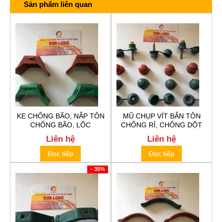
Sản phẩm liên quan
KE CHỐNG BÃO, NẮP TÔN
MŨ CHỤP VÍT BẮN TÔN
CHỐNG BÃO, LỐC
CHỐNG RỈ, CHỐNG DỘT
Liên hệ
Liên hệ
Đọc tiếp
Đọc tiếp
- 35%