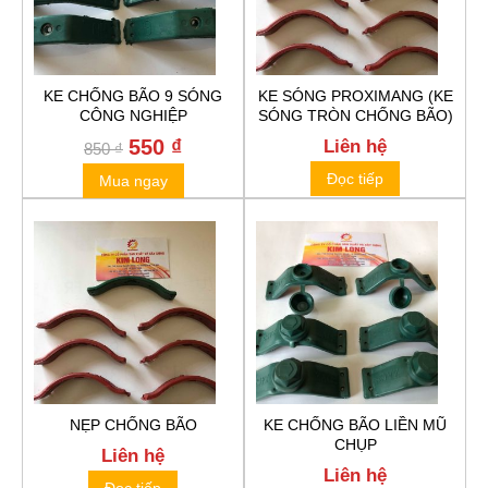
KE CHỐNG BÃO 9 SÓNG
KE SÓNG PROXIMANG (KE
CÔNG NGHIỆP
SÓNG TRÒN CHỐNG BÃO)
Original
550
₫
Current
Liên hệ
850
₫
price
price
Đọc tiếp
Mua ngay
was:
is:
850 ₫.
550 ₫.
NẸP CHỐNG BÃO
KE CHỐNG BÃO LIỀN MŨ
CHỤP
Liên hệ
Liên hệ
Đọc tiếp