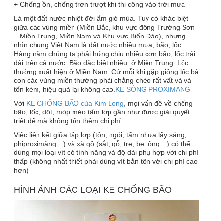
+ Chống ồn, chống trơn trượt khi thi công vào trời mưa
Là một đất nước nhiệt đới ẩm gió mùa. Tuy có khác biệt
giữa các vùng miền (Miền Bắc, khu vực đông Trường Sơn
– Miền Trung, Miền Nam và Khu vực Biển Đảo), nhưng
nhìn chung Việt Nam là đất nước nhiều mưa, bão, lốc.
Hàng năm chúng ta phải hứng chịu nhiều cơn bão, lốc trải
dài trên cả nước. Bão đặc biệt nhiều ở Miền Trung. Lốc
thường xuất hiện ở Miền Nam. Cứ mỗi khi gặp giông lốc bà
con các vùng miền thường phải chằng chéo rất vất vả và
tốn kém, hiệu quả lại không cao.
KE SÓNG PROXIMANG
Với
KE CHỐNG BÃO của Kim Long
, mọi vấn đề về chống
bão, lốc, dột, móp méo tấm lợp gần như được giải quyết
triệt để mà không tốn thêm chi phí.
Việc liên kết giữa tấp lợp (tôn, ngói, tấm nhựa lấy sáng,
phiproximăng…) và xà gồ (sắt, gỗ, tre, be tông…) có thể
dùng mọi loại vít có tính năng và độ dài phụ hợp với chi phí
thấp (không nhất thiết phải dùng vít bắn tôn với chi phí cao
hơn)
HÌNH ẢNH CÁC LOẠI KE CHỐNG BÃO