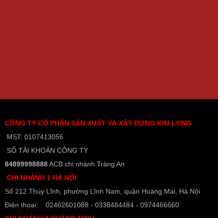
CÔNG TY CỔ PHẨN SẢN XUẤT VÀ XÂY DỰNG KIM LONG
MST: 0107413056
SỐ TÀI KHOẢN CÔNG TY
84899998888
ACB chi nhánh Tràng An
CHI NHÁNH 1
HÀ NỘI
Số 212 Thúy Lĩnh, phường Lĩnh Nam, quận Hoàng Mai, Hà Nội
Điện thoại: 02462601088 - 0338484484 - 0974466660