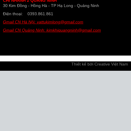
CHI NHÁNH 2 QUẢNG NINH
30 Kim Đồng - Hồng Hà - TP Hạ Long - Quảng Ninh
Điện thoại: 0393.861.861
Gmail CN Hà Nội: vattukimlong@gmail.com
Gmail CN Quảng Ninh: kimkhiquangninh@gmail.com
Thiết kế bởi
Creative Việt Nam