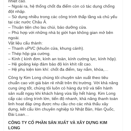
nhiệt cao.
– Ngoài ra, hệ thống chốt đa điểm còn có tác dụng chống
đột nhập.
– Sử dụng nhiều trong các công trình thấp tầng và chủ yếu
tại các nước Châu Á.
– Thuận tiện cho lau chùi, bảo dưỡng cửa.
– Phù hợp với những nhà bị giới hạn không gian mở bên
ngoài.
Vật liệu cấu thành:
– Thanh uPVC (khuôn cửa, khung cánh).
– Thép hộp gia cường.
– Kính ( kính đơn, kính an toàn, kính cường lực, kính hộp).
– Hệ gioăng kép đảm bảo độ kín khít rất cao.
– Hệ phụ kiện kim khí: chốt đa điểm, tay nắm, khóa,…
Công ty Kim Long chúng tôi chuyên sản xuất theo tiêu
chuẩn cao với giá bán rẻ nhất trên thị trường. Với khả năng
cung ứng tốt, chúng tôi luôn có hàng dự trữ và tiến hành
sản xuất ngay khi khách hàng vừa lấy hết hàng. Kim Long
cấp các công trình lớn, tiến độ nhanh, khả năng thanh toán
linh hoạt đáp ứng được nhu cầu cho các nhà thấu xây
dựng, kết cấu lớn chuyên nghiệp từ Nhật Bản, Hàn Quốc,
Đài Loan…
CÔNG TY CỔ PHẦN SẢN XUẤT VÀ XÂY DỰNG KIM
LONG