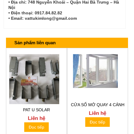
• Địa chỉ: 748 Nguyễn Khoái – Quận Hai Bà Trưng – Hà
Nội
• Điện thoại: 0917.84.82.82
• Email: vattukimlong@gmail.com
Sản phẩm liên quan
CỬA SỔ MỞ QUAY 4 CÁNH
PAT U SOLAR
Liên hệ
Liên hệ
Đọc tiếp
Đọc tiếp