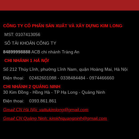
CÔNG TY CỔ PHẨN SẢN XUẤT VÀ XÂY DỰNG KIM LONG
MST: 0107413056
SỐ TÀI KHOẢN CÔNG TY
84899998888
ACB chi nhánh Tràng An
CHI NHÁNH 1
HÀ NỘI
Số 212 Thúy Lĩnh, phường Lĩnh Nam, quận Hoàng Mai, Hà Nội
Điện thoại: 02462601088 - 0338484484 - 0974466660
CHI NHÁNH 2 QUẢNG NINH
30 Kim Đồng - Hồng Hà - TP Hạ Long - Quảng Ninh
Điện thoại: 0393.861.861
Gmail CN Hà Nội: vattukimlong@gmail.com
Gmail CN Quảng Ninh: kimkhiquangninh@gmail.com