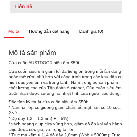
Liên hệ
Mô tả
Hướng dẫn đặt hàng
Đánh giá (0)
Mô tả sản phẩm
Cửa cuốn AUSTDOOR siêu êm S50i
Cửa cuốn siêu êm giảm tối đa tiếng ồn trong mỗi lần đóng
hoặc mở cửa, phù hợp với công trình trong các khu dân cư
hiện đại, yên tĩnh và trong lành. Nằm trong bộ sản phẩm
chất lượng cao của Tập đoàn Austdoor, Cửa cuốn siêu êm
S50i nhận được sự ủng hộ nhiệt tình của người tiêu dùng.
Đặc tính kỹ thuật cửa cuốn siêu êm S50i:
* Nan hai lớp có gioong giảm chấn, bề mặt nan có 10 sọc,
2 vít
* Độ dày 1,2 – 1.3mm( + – 5%)
* vách ngang giúp cửa vững hơn, giảm độ ồn khi vận hành
chịu được sức gió, và trọng tải lớn
* Trục mạ kẽm ¢ 114 độ dày 2,6mm (Wpb < 5000m); Trục