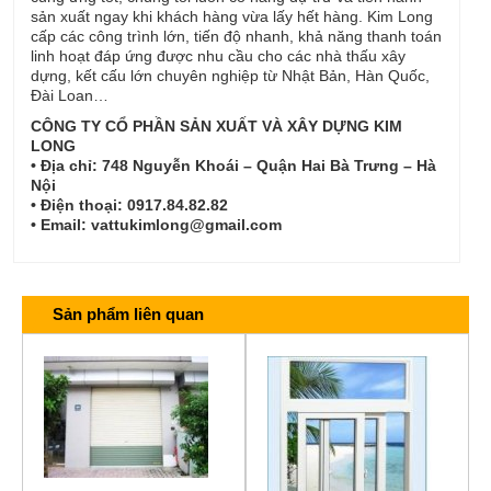
sản xuất ngay khi khách hàng vừa lấy hết hàng. Kim Long
cấp các công trình lớn, tiến độ nhanh, khả năng thanh toán
linh hoạt đáp ứng được nhu cầu cho các nhà thấu xây
dựng, kết cấu lớn chuyên nghiệp từ Nhật Bản, Hàn Quốc,
Đài Loan…
CÔNG TY CỔ PHẦN SẢN XUẤT VÀ XÂY DỰNG KIM
LONG
• Địa chỉ: 748 Nguyễn Khoái – Quận Hai Bà Trưng – Hà
Nội
• Điện thoại: 0917.84.82.82
• Email: vattukimlong@gmail.com
Sản phẩm liên quan