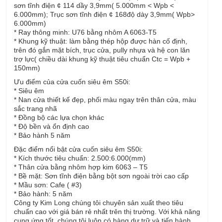
sơn tĩnh điện ¢ 114 dầy 3,9mm( 5.000mm < Wpb <
6.000mm); Trục sơn tĩnh điện ¢ 168độ dày 3,9mm( Wpb>
6.000mm)
* Ray thông minh: U76 bằng nhôm A 6063-T5
* Khung kỹ thuật: làm bằng thép hộp được hàn cố định,
trên đó gắn mặt bích, trục cửa, pully nhựa và hệ con lăn
trợ lực( chiều dài khung kỹ thuật tiêu chuẩn Ctc = Wpb +
150mm)
Ưu điểm của cửa cuốn siêu êm S50i:
* Siêu êm
* Nan cửa thiết kế đẹp, phối màu ngay trên thân cửa, màu
sắc trang nhã
* Đồng bộ các lựa chọn khác
* Độ bền và ổn định cao
* Bảo hành 5 năm
Đặc điểm nổi bật cửa cuốn siêu êm S50i:
* Kích thước tiêu chuẩn: 2.500:6.000(mm)
* Thân cửa bằng nhôm hợp kim 6063 – T5
* Bề mặt: Sơn tĩnh điện bằng bột sơn ngoài trời cao cấp
* Mầu sơn: Cafe ( #3)
* Bảo hành: 5 năm
Công ty Kim Long chúng tôi chuyên sản xuất theo tiêu
chuẩn cao với giá bán rẻ nhất trên thị trường. Với khả năng
cung ứng tốt, chúng tôi luôn có hàng dự trữ và tiến hành